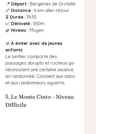
📍 
Départ
 : Bergeries de Grotelle
📏 
Distance
 : 6 km aller-retour
⏳ 
Durée
 : 3h30
📈 
Dénivelé
 : 550m
🌿 
Niveau
 : Moyen
🚸 
À éviter avec de jeunes 
enfants
Le sentier comporte des 
passages abrupts et rocheux qui 
nécessitent une certaine aisance 
en randonnée. Convient aux ados 
et aux randonneurs aguerris.
5. Le Monte Cinto – Niveau 
Difficile