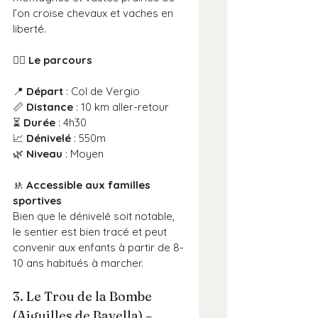
l’on croise chevaux et vaches en 
liberté.
🚶‍♂️ Le parcours
📍 
Départ
 : Col de Vergio
📏 
Distance
 : 10 km aller-retour
⏳ 
Durée
 : 4h30
📈 
Dénivelé
 : 550m
🌿 
Niveau
 : Moyen
🚸 
Accessible aux familles 
sportives
Bien que le dénivelé soit notable, 
le sentier est bien tracé et peut 
convenir aux enfants à partir de 8-
10 ans habitués à marcher.
3. Le Trou de la Bombe 
(Aiguilles de Bavella) – 