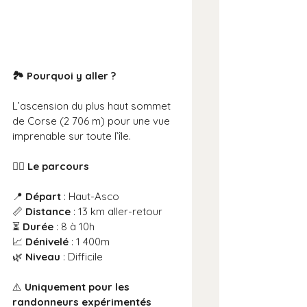
🏞️ Pourquoi y aller ?
L’ascension du plus haut sommet 
de Corse (2 706 m) pour une vue 
imprenable sur toute l’île.
🚶‍♂️ Le parcours
📍 
Départ
 : Haut-Asco
📏 
Distance
 : 13 km aller-retour
⏳ 
Durée
 : 8 à 10h
📈 
Dénivelé
 : 1 400m
🌿 
Niveau
 : Difficile
⚠️ 
Uniquement pour les 
randonneurs expérimentés