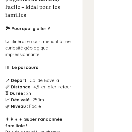
Facile – Idéal pour les 
familles
🏞️ Pourquoi y aller ?
Un itinéraire court menant à une 
curiosité géologique 
impressionnante.
🚶‍♂️ Le parcours
📍 
Départ
 : Col de Bavella
📏 
Distance
 : 4,5 km aller-retour
⏳ 
Durée
 : 2h
📈 
Dénivelé
 : 250m
🌿 
Niveau
 : Facile
👨‍👩‍👧‍👦 
Super randonnée 
familiale !