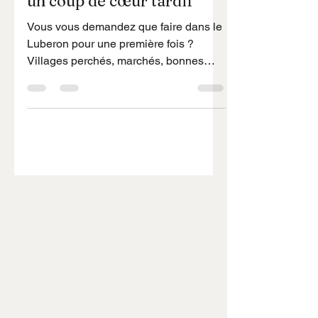
Que faire dans le Luberon,
un coup de cœur tardif
Vous vous demandez que faire dans le
Luberon pour une première fois ?
Villages perchés, marchés, bonnes
adresses, fêtes locales et conseils
pratiques : je partage ici ce que j’ai
découvert lors de mon premier séjour.
Un guide concret et personnel pour
profiter pleinement de la région, et
comprendre pourquoi le choix de la
maison change toute l’expérience.